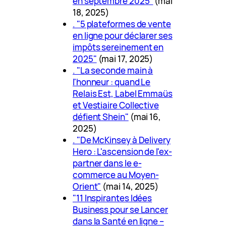
en septembre 2025"
(mai
18, 2025)
. "5 plateformes de vente
en ligne pour déclarer ses
impôts sereinement en
2025"
(mai 17, 2025)
. "La seconde main à
l'honneur : quand Le
Relais Est, Label Emmaüs
et Vestiaire Collective
défient Shein"
(mai 16,
2025)
. "De McKinsey à Delivery
Hero : L'ascension de l'ex-
partner dans le e-
commerce au Moyen-
Orient"
(mai 14, 2025)
"11 Inspirantes Idées
Business pour se Lancer
dans la Santé en ligne –