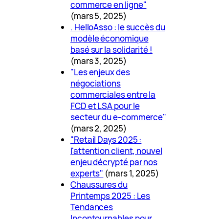
commerce en ligne"
(mars 5, 2025)
. HelloAsso : le succès du
modèle économique
basé sur la solidarité !
(mars 3, 2025)
"Les enjeux des
négociations
commerciales entre la
FCD et LSA pour le
secteur du e-commerce"
(mars 2, 2025)
"Retail Days 2025 :
l'attention client, nouvel
enjeu décrypté par nos
experts"
(mars 1, 2025)
Chaussures du
Printemps 2025 : Les
Tendances
Incontournables pour