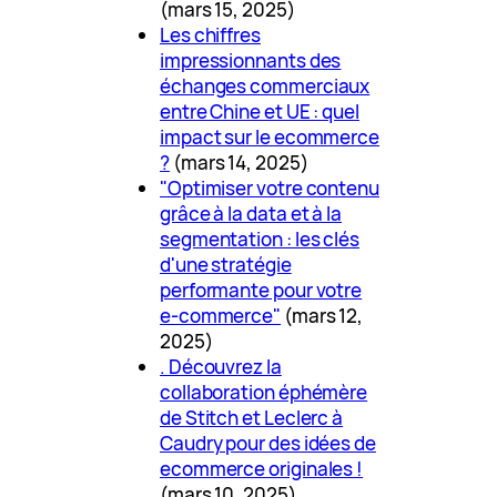
(mars 15, 2025)
Les chiffres
impressionnants des
échanges commerciaux
entre Chine et UE : quel
impact sur le ecommerce
?
(mars 14, 2025)
"Optimiser votre contenu
grâce à la data et à la
segmentation : les clés
d'une stratégie
performante pour votre
e-commerce"
(mars 12,
2025)
. Découvrez la
collaboration éphémère
de Stitch et Leclerc à
Caudry pour des idées de
ecommerce originales !
(mars 10, 2025)