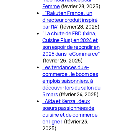
Femme
(février 28, 2025)
. "Rakuten France : un
directeur produit inspiré
par l'IA"
(février 28, 2025)
"La chute de FBD (Ixina,
Cuisine Plus) en 2024 et
son espoir de rebondir en
2025 dans l'eCommerce"
(février 26, 2025)
Les tendances du e-
commerce : le boom des
emplois saisonniers, à
découvrir lors du salon du
5 mars
(février 24, 2025)
. Aïda et Kenza : deux
sœurs passionnées de
cuisine et de commerce
en ligne !
(février 23,
2025)