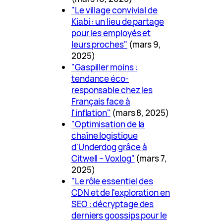
"Le village convivial de
Kiabi : un lieu de partage
pour les employés et
leurs proches"
(mars 9,
2025)
"Gaspiller moins :
tendance éco-
responsable chez les
Français face à
l'inflation"
(mars 8, 2025)
"Optimisation de la
chaîne logistique
d'Underdog grâce à
Citwell – Voxlog"
(mars 7,
2025)
"Le rôle essentiel des
CDN et de l'exploration en
SEO : décryptage des
derniers goossips pour le