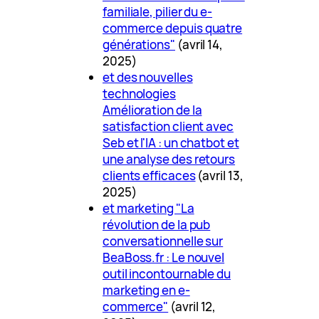
familiale, pilier du e-
commerce depuis quatre
générations"
(avril 14,
2025)
et des nouvelles
technologies
Amélioration de la
satisfaction client avec
Seb et l'IA : un chatbot et
une analyse des retours
clients efficaces
(avril 13,
2025)
et marketing "La
révolution de la pub
conversationnelle sur
BeaBoss.fr : Le nouvel
outil incontournable du
marketing en e-
commerce"
(avril 12,