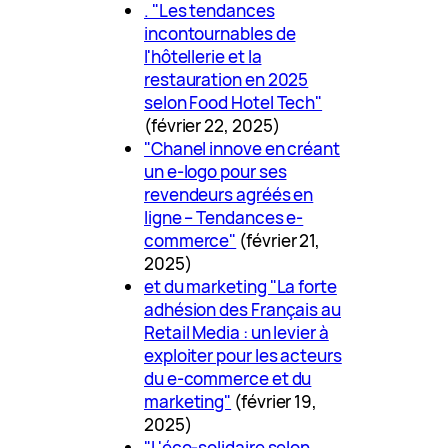
. "Les tendances
incontournables de
l'hôtellerie et la
restauration en 2025
selon Food Hotel Tech"
(février 22, 2025)
"Chanel innove en créant
un e-logo pour ses
revendeurs agréés en
ligne – Tendances e-
commerce"
(février 21,
2025)
et du marketing "La forte
adhésion des Français au
Retail Media : un levier à
exploiter pour les acteurs
du e-commerce et du
marketing"
(février 19,
2025)
"L'éco-solidaire selon