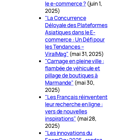
le e-commerce ?
(juin 1,
2025)
"La Concurrence
Déloyale des Plateformes
Asiatiques dans le E-
commerce : Un Défi pour
les Tendances –
ViralMag"
(mai 31, 2025)
"Carnage en pleine ville :
flambée de véhicule et
pillage de boutiques à
Marmande"
(mai 30,
2025)
"Les Français réinventent
leur recherche en ligne :
vers de nouvelles
inspirations"
(mai 28,
2025)
"Les innovations du