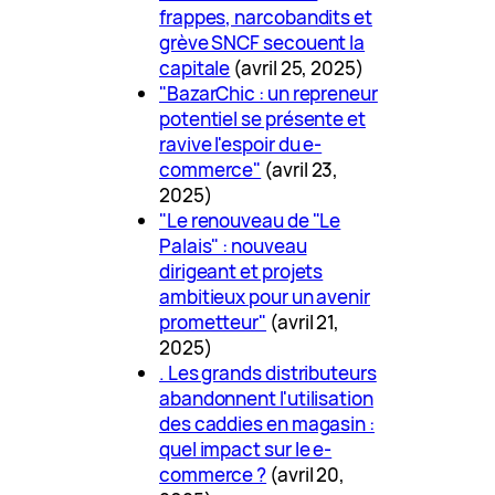
frappes, narcobandits et
grève SNCF secouent la
capitale
(avril 25, 2025)
"BazarChic : un repreneur
potentiel se présente et
ravive l'espoir du e-
commerce"
(avril 23,
2025)
"Le renouveau de "Le
Palais" : nouveau
dirigeant et projets
ambitieux pour un avenir
prometteur"
(avril 21,
2025)
. Les grands distributeurs
abandonnent l'utilisation
des caddies en magasin :
quel impact sur le e-
commerce ?
(avril 20,