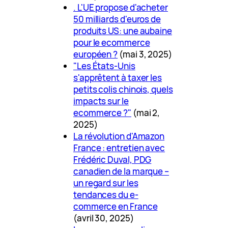
. L'UE propose d'acheter
50 milliards d'euros de
produits US: une aubaine
pour le ecommerce
européen ?
(mai 3, 2025)
"Les États-Unis
s'apprêtent à taxer les
petits colis chinois, quels
impacts sur le
ecommerce ?"
(mai 2,
2025)
La révolution d'Amazon
France : entretien avec
Frédéric Duval, PDG
canadien de la marque –
un regard sur les
tendances du e-
commerce en France
(avril 30, 2025)