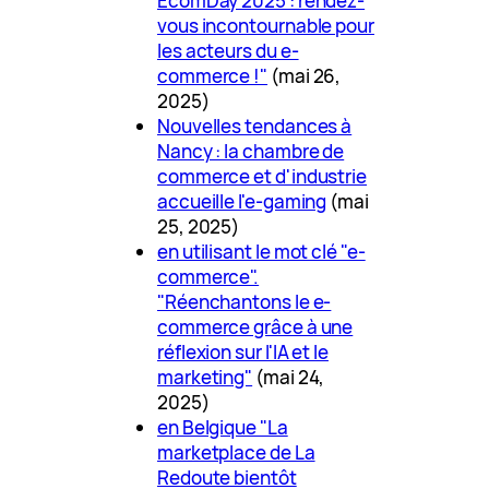
EcomDay 2025 : rendez-
vous incontournable pour
les acteurs du e-
commerce !"
(mai 26,
2025)
Nouvelles tendances à
Nancy : la chambre de
commerce et d'industrie
accueille l'e-gaming
(mai
25, 2025)
en utilisant le mot clé "e-
commerce".
"Réenchantons le e-
commerce grâce à une
réflexion sur l'IA et le
marketing"
(mai 24,
2025)
en Belgique "La
marketplace de La
Redoute bientôt