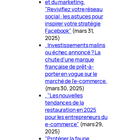
et du marketing.
"Revivifiez votre réseau
social : les astuces pour
inspirer votre stratégie
Facebook"
(mars 31,
2025)
. Investissements malins
ou échec annoncé ? La
chute d'une marque
française de prêt-à-
porter en vogue sur le
marché de l'e-commerce.
(mars 30, 2025)
. "Les nouvelles
tendances de la
restauration en 2025
pour les entrepreneurs du
e-commerce"
(mars 29,
2025)
"Protéger la faune