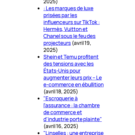
2025)
: Les marques de luxe
prisées par les
influenceurs sur TikTok :
Hermès, Vuitton et
Chanel sous le feu des
projecteurs
(avril 19,
2025)
Shein et Temu profitent
des tensions avec les
États-Unis pour
augmenter leurs prix – Le
e-commerce en ébullition
(avril 18, 2025)
"Escroquerie à
l'assurance : la chambre
de commerce et
d'industrie porte plainte"
(avril 16, 2025)
"Linselles : une entreprise