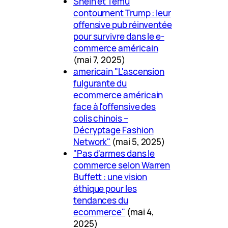
Shein et Temu
contournent Trump : leur
offensive pub réinventée
pour survivre dans le e-
commerce américain
(mai 7, 2025)
americain "L'ascension
fulgurante du
ecommerce américain
face à l'offensive des
colis chinois –
Décryptage Fashion
Network"
(mai 5, 2025)
"Pas d'armes dans le
commerce selon Warren
Buffett : une vision
éthique pour les
tendances du
ecommerce"
(mai 4,
2025)