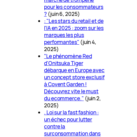
pour les consommateurs
?
(juin 6, 2025)
: "Les stars du retail et de
l'IA en 2025 : zoom sur les
marques les plus
performantes"
(juin 4,
2025)
"Le phénomène Red
d'Onitsuka Tiger
débarque en Europe avec
un concept store exclusif
à Covent Garden !
Découvrez vite le must
du ecommerce."
(juin 2,
2025)
. Loi sur la fast fashion :
un échec pour lutter
contre la
surconsommation dans