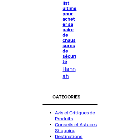
list
ultime
pour
achet
er sa
paire
de
chaus
sures
de
sécuri
té
Hann
ah
CATEGORIES
Avis et Critiques de
Produits
Conseils et Astuces
Shopping
Destinations