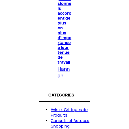
sionne
ls
accord
ent de
plus
en
plus
d’impo
rtance
à leur
tenue
de
travail
Hann
ah
CATEGORIES
Avis et Critiques de
Produits
Conseils et Astuces
Shopping